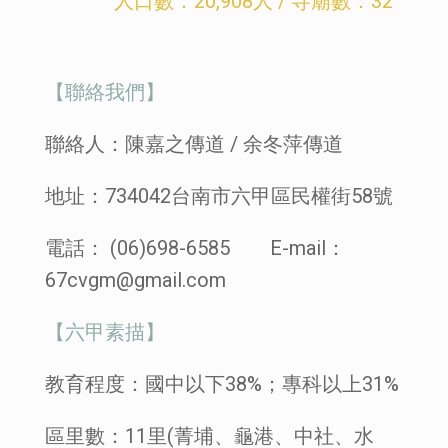
人口數：20,908人 / 寺廟數：32
【聯絡我們】
聯絡人：陳嘉之傳道 / 余冬萍
傳道
地址：734042台南市六甲區民權街58號
電話： (06)698-6585 E-mail：
67cvgm@gmail.com
【六甲素描】
教育程度：國中以下38%；專科以上31%
區里數：11里(菁埔、龜港、中社、水