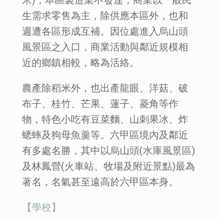
生需求零售為主，除供應本區外，也和
週遭各區形成互補。因位處進入烏山頭
風景區之入口，商業活動與鄰近規模相
近的鄉鎮相較，略為活絡。
農產除稻米外，也出產龍眼、洋菇、破
布子、桂竹、芒果、蓮子、菱角等作
物，特色小吃有豆菜麵、山刺果冰、炸
蟋蟀及狗母魚羹等。六甲區境內及鄰近
有多處名勝，其中以烏山頭(水庫風景區)
及林鳳營(火車站、牧場及附近景點)最為
著名，名氣甚至遠高於六甲區本身。
【學校】