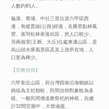
人數約85人。
龜港、菁埔、中社三里位居六甲區西
邊，有縱貫線(公路)經過，名勝景點林鳳
營、落羽松林座落此區，然人口較少。
另兩個里(王爺、大丘)位處東邊山區，是
烏山頭水庫風景區及其上游所在地，人
口更為稀少。
【宗教信仰】
六甲靠近山區，與台灣西南沿海鄉鎮以
媽祖為主祀相較，民間信仰對象較為多
樣。一般民間佛道教祭祀的神祇，在總
計32間宮廟中，大致涵蓋。