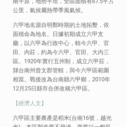
南平原，地勢平坦，全區面積有67.5平方
公里，氣候屬熱帶季風氣候。
六甲地名源自明鄭時期的土地拓墾，依
面積命為地名。日據初期成立六甲支
廳，以六甲為行政中心，轄今六甲、官
田、內莊，約為今六甲、官田、大內三
區。1920年實行五州制，成立六甲莊，
隸台南州曾文郡管轄，與今六甲區範圍
相當。戰後改為台南縣六甲鄉，2010年
12月25日縣市合併改稱六甲區。
【經濟人文】
六甲區主要農產是稻米(台南16號，越光
米)，本區製造業不發達，商業以一般民