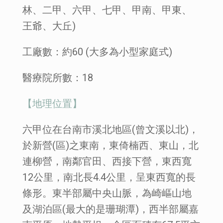
林、二甲、六甲、七甲、甲南、甲東、
王爺、大丘)
工廠數：約60 (大多為小型家庭式)
醫療院所數：18
【地理位置】
六甲位在台南市溪北地區(曾文溪以北)，
於新營(區)之東南，東倚楠西、東山，北
連柳營，南鄰官田、西接下營，東西寬
12公里，南北長4.4公里，呈東西寬的長
條形。東半部屬中央山脈，為崎嶇山地
及湖泊區(最大的是珊瑚潭)，西半部屬嘉