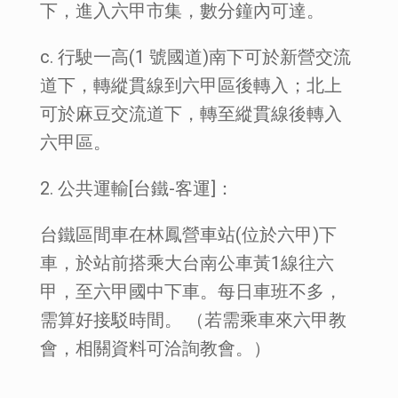
下，進入六甲市集，數分鐘內可達。
c. 行駛一高(1 號國道)南下可於新營交流
道下，轉縱貫線到六甲區後轉入；北上
可於麻豆交流道下，轉至縱貫線後轉入
六甲區。
2. 公共運輸[台鐵-客運]：
台鐵區間車在林鳳營車站(位於六甲)下
車，於站前搭乘大台南公車黃1線往六
甲，至六甲國中下車。每日車班不多，
需算好接駁時間。 （若需乘車來六甲教
會，相關資料可洽詢教會。）