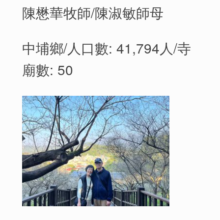
陳懋華牧師/陳淑敏師母
中埔鄉/人口數: 41,794人/寺
廟數: 50