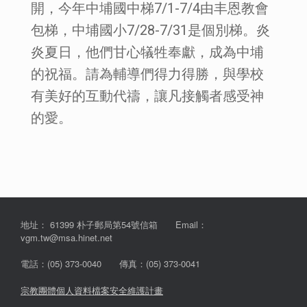
開，今年中埔國中梯7/1-7/4由丰恩教會
包梯，中埔國小7/28-7/31是個別梯。炎
炎夏日，他們甘心犠牲奉獻，成為中埔
的祝福。請為輔導們得力得勝，與學校
有美好的互動代禱，讓凡接觸者感受神
的愛。
地址： 61399 朴子郵局第54號信箱 Email：
vgm.tw@msa.hinet.net
電話：(05) 373-0040 傳真：(05) 373-0041
宗教團體個人資料檔案安全維護計畫