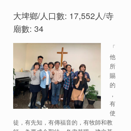
大埤鄉/人口數: 17,552人/寺
廟數: 34
「
他
所
賜
的
，
有
使
徒，有先知，有傳福音的，有牧師和教