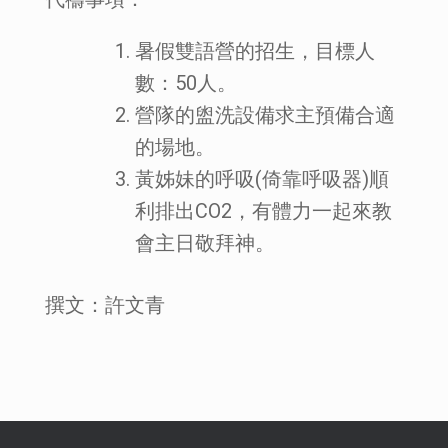
暑假雙語營的招生，目標人
數：50人。
營隊的盥洗設備求主預備合適
的場地。
黃姊妹的呼吸(倚靠呼吸器)順
利排出CO2，有體力一起來教
會主日敬拜神。
撰文：許文青