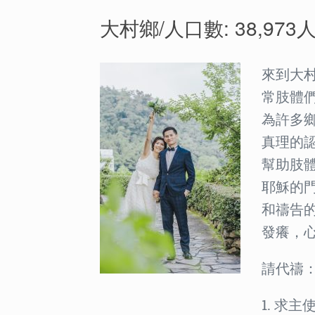
大村鄉/人口數: 38,973人
來到大
常肢體
為許多
真理的
幫助肢
耶穌的
和禱告
發癢，
請代禱
1. 求