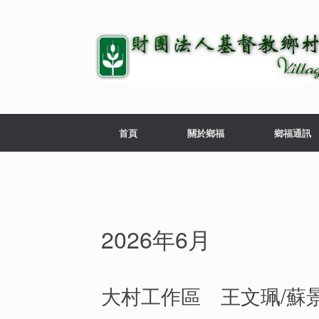
首頁
關於鄉福
鄉福通訊
2026年6月
大村工作區 王文珮/蘇