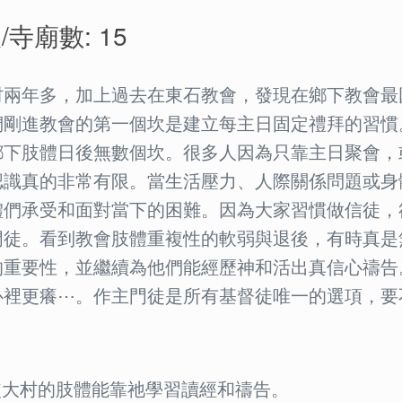
/寺廟數: 15
村兩年多，加上過去在東石教會，發現在鄉下教會最
們剛進教會的第一個坎是建立每主日固定禮拜的習慣
鄉下肢體日後無數個坎。很多人因為只靠主日聚會，
認識真的非常有限。當生活壓力、人際關係問題或身
體們承受和面對當下的困難。因為大家習慣做信徒，
門徒。看到教會肢體重複性的軟弱與退後，有時真是
的重要性，並繼續為他們能經歷神和活出真信心禱告
心裡更癢⋯。作主門徒是所有基督徒唯一的選項，要
：
主使大村的肢體能靠祂學習讀經和禱告。