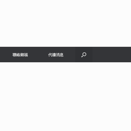
聯絡鄉福
代禱消息