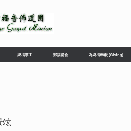
鄉福事工
鄉福營會
為鄉福奉獻 (Giving)
景竑