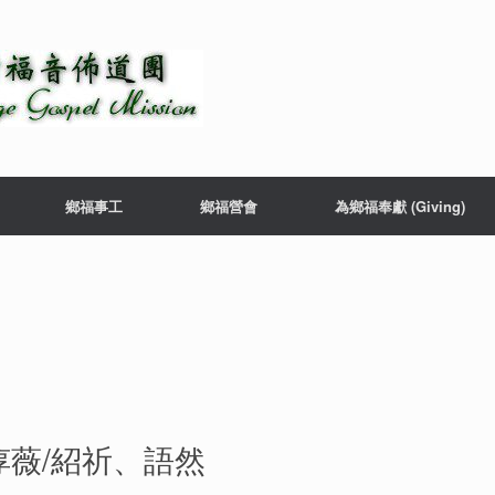
鄉福事工
鄉福營會
為鄉福奉獻 (Giving)
惇薇/紹祈、語然