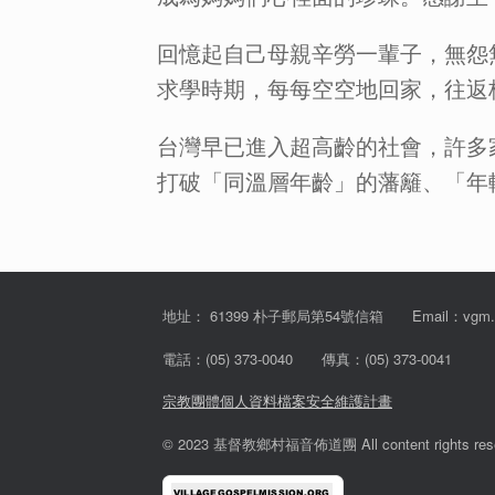
回憶起自己母親辛勞一輩子，無怨
求學時期，每每空空地回家，往返
台灣早已進入超高齡的社會，許多
打破「同溫層年齡」的藩籬、「年
地址： 61399 朴子郵局第54號信箱 Email：vgm.tw@
電話：(05) 373-0040 傳真：(05) 373-0041
宗教團體個人資料檔案安全維護計畫
© 2023 基督教鄉村福音佈道團 All content rights rese