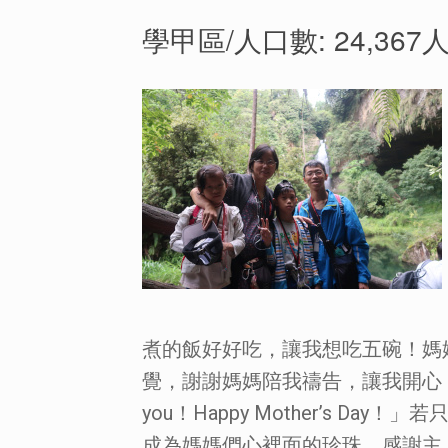
學甲區/人口數: 24,367人
煮的飯好好吃，讓我想吃五碗！媽
覺，謝謝媽媽陪我禱告，讓我開心！謝
you！Happy Mother’s
成為媽媽們心裡面的珍珠。感謝主