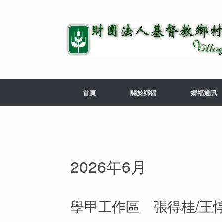
首頁
關於鄉福
鄉福通訊
2026年6月
學甲工作區 張得桂/王