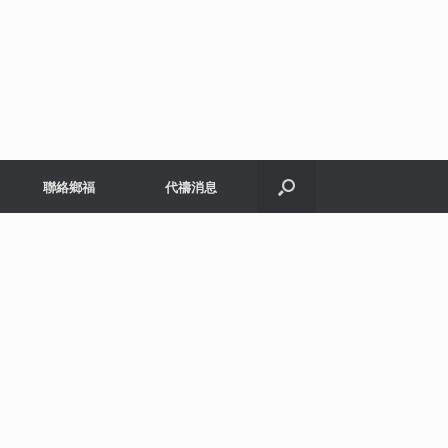
聯絡鄉福
代禱消息