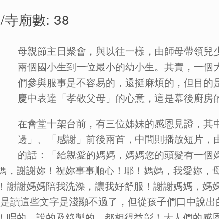
/寺廟數: 38
母親節主日聚會，與以往一樣，由師母帶領兒
兩個國小生到一位最小的幼小生。其實，一個
們參與服事是不容易的，還挺麻煩的，但目的
慶中表達「孝敬父母」的心意，這是幕後廚房
在會堂十架台前，有三位姊妹的感恩見證，其
邊」、「感謝」前後兩首，中間則播放短片，
的話：「給親愛的媽媽，媽媽您的頭髮有一個
媽，謝謝妳！祝妳事事順心！耶！媽媽，我愛妳，
謝媽媽陪我洗澡，讓我好舒服！謝謝媽媽，媽媽，我愛妳
 Day！」若只是讀這些文字是淺顯不過了，但從孩子們口
！唱的、說的及錄製的，都相得益彰！大人們的感