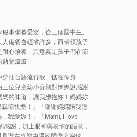
少服事備餐愛宴，從三個國中生、
大人備餐會輕省許多，而帶領孩子
是耐心培養，其意義是孩子們在節
的熱鬧滾滾！
中穿插台語流行歌「惦在你身
由三位兒童幼小分別對媽媽說感謝
媽媽的味道，讓我想抱妳！媽媽妳
母親節快樂！」「謝謝媽媽陪我睡
！」「Mami, I love
中說出的感謝，加上眼神與表情的語意，
恩見證在喜樂中隱約閃爍著淚珠。