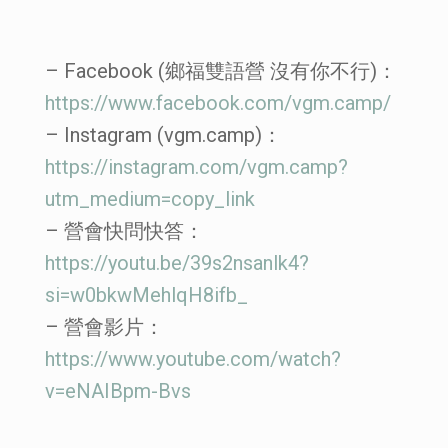
– Facebook (鄉福雙語營 沒有你不行)：
https://www.facebook.com/vgm.camp/
– Instagram (vgm.camp)：
https://instagram.com/vgm.camp?
utm_medium=copy_link
– 營會快問快答：
https://youtu.be/39s2nsanlk4?
si=w0bkwMehlqH8ifb_
– 營會影片：
https://www.youtube.com/watch?
v=eNAIBpm-Bvs