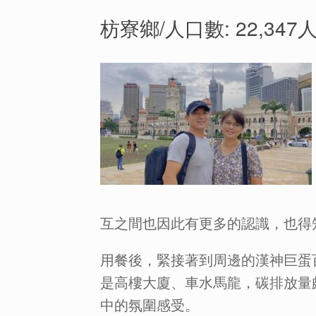
枋寮鄉/人口數: 22,347人
互之間也因此有更多的認識，也得
用餐後，緊接著到周邊的漢神巨蛋
是高樓大廈、車水馬龍，碳排放量
中的氛圍感受。