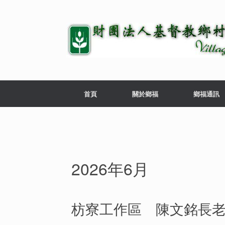
首頁
關於鄉福
鄉福通訊
2026年6月
枋寮工作區 陳文銘長