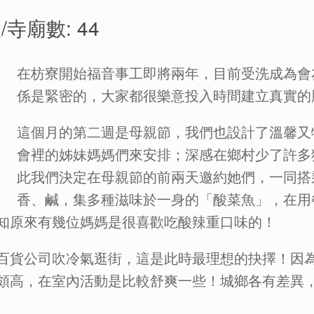
/寺廟數: 44
在枋寮開始福音事工即將兩年，目前受洗成為會
係是緊密的，大家都很樂意投入時間建立真實的
這個月的第二週是母親節，我們也設計了溫馨又
會裡的姊妹媽媽們來安排；深感在鄉村少了許多
此我們決定在母親節的前兩天邀約她們，一同搭
香、鹹，集多種滋味於一身的「酸菜魚」，在用
知原來有幾位媽媽是很喜歡吃酸辣重口味的！
百貨公司吹冷氣逛街，這是此時最理想的抉擇！因
頗高，在室內活動是比較舒爽一些！城鄉各有差異