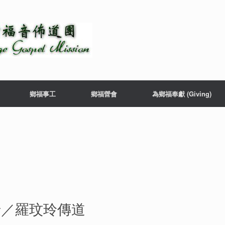
鄉福事工
鄉福營會
為鄉福奉獻 (Giving)
老／羅玟玲傳道