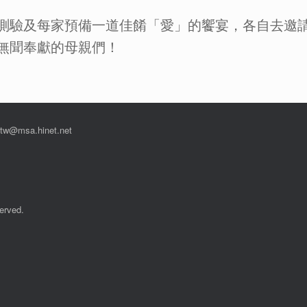
測驗及每家預備一道佳餚「愛」的饗宴，各自去邀
無聞奉獻的母親們！
msa.hinet.net
rved.