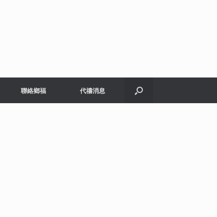
聯絡鄉福
代禱消息