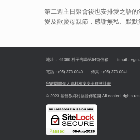
第二週主日聚會後也安排愛之語的
愛及歡慶母親節，感謝無私、默默
地址： 61399 朴子郵局第54號信箱 Email：vgm.tw@
電話：(05) 373-0040 傳真：(05) 373-0041
宗教團體個人資料檔案安全維護計畫
© 2023 基督教鄉村福音佈道團 All content rights rese