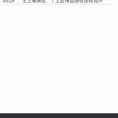
05/25
王文珮傳道、丁文廷傳道聯合按牧禮拜