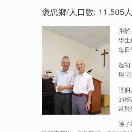
褒忠鄉/人口數: 11,505人
距離
學生
每日
起初
與時
這個
的校
常與
除了