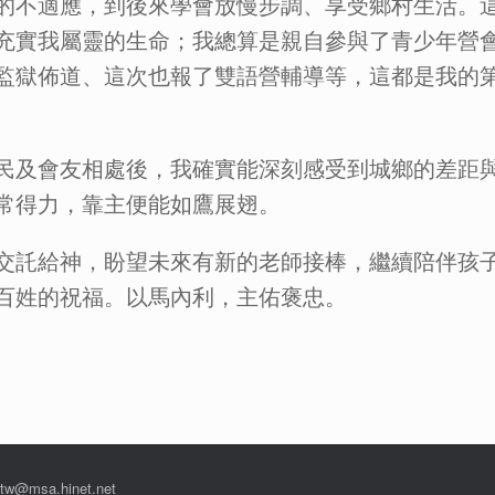
的不適應，到後來學會放慢步調、享受鄉村生活。
充實我屬靈的生命；我總算是親自參與了青少年營
監獄佈道、這次也報了雙語營輔導等，這都是我的第
民及會友相處後，我確實能深刻感受到城鄉的差距
常得力，靠主便能如鷹展翅。
交託給神，盼望未來有新的老師接棒，繼續陪伴孩
百姓的祝福。以馬內利，主佑褒忠。
msa.hinet.net