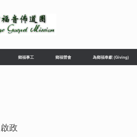
鄉福事工
鄉福營會
為鄉福奉獻 (Giving)
吳啟政