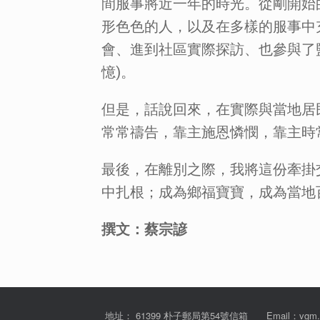
間服事將近一年的時光。從剛開始
形色色的人，以及在多樣的服事中
會、進到社區實際探訪、也參與了
憶)。
但是，話說回來，在實際與當地居
常常禱告，靠主施恩憐憫，靠主時
最後，在離別之際，我將這份牽掛
中扎根；成為鄉福寶寶，成為當地
撰文：蔡宗諺
地址： 61399 朴子郵局第54號信箱 Email：vgm.tw@