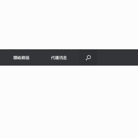
聯絡鄉福
代禱消息