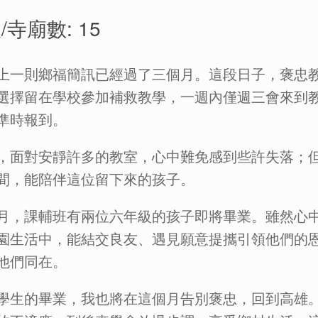
/寺廟數: 15
上一則鄉福簡訊已經過了三個月。這段日子，褒忠
選擇留在學校參加補救教學，一週內僅週三會來到
準時報到。
，面對安靜許多的教室，心中難免感到些許失落；
間，能陪伴這位留下來的孩子。
月，課輔班有兩位六年級的孩子即將畢業。雖然心
園生活中，能結交良友、遇見願意提攜引領他們的
他們同在。
學生的畢業，我也將在這個月告別褒忠，回到高雄