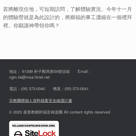
若將離現住地，可短期訪問，了解體驗實況。今年十一月
的體驗營就是為此設計的，將鄉福的事工濃縮在一個禮拜
裡。你願讓神帶領你嗎？
地址： 61399 朴子郵局第54號信箱 Email：
vgm.tw@msa.hinet.net
電話：(05) 373-0040 傳真：(05) 373-0041
宗教團體個人資料檔案安全維護計畫
© 2023 基督教鄉村福音佈道團 All content rights reserved.