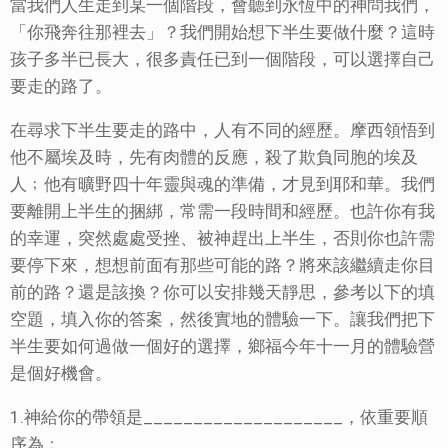
當我們人生走到某一個階段，會聽到永恆中的神問我們，
「你飛奔往那裡去」？我們開始想下半生要做什麼？這時
孩子多半已長大，很多責任已到一個階段，可以選擇自己
要走的路了。
在尋求下半生要走的路中，人有不同的經歷。摩西領悟到
他不屬埃及時，先有肉體的反應，殺了欺負同胞的埃及
人﹔他有曠野四十年靈與魂的準備，才見到耶和華。我們
要離開上半生的捆綁，常需一段時間和經歷。也許你有我
的幸運，突然處處受挫、被神趕出上半生，否則你也許需
要停下來，想想前面有那些可能的路？將來該繼續走你目
前的路？還是該換？你可以安排幾天靜思，參考以下的填
空題，填入你的答案，然後實地的體驗一下。讓我們把下
半生要如何過做一個好的選擇，鄉福今年十一月的體驗營
是個好機會。
1.神給你的帶領是____________________，依重要順
序為﹕