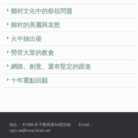
鄉村文化中的祭祖問題
鄉村的美麗與哀愁
火中抽出柴
勞苦大眾的教會
網路、創意、還有堅定的跟進
十年重點回顧
地址： 61399 朴子郵局第54號信箱 Email：
vgm.tw@msa.hinet.net