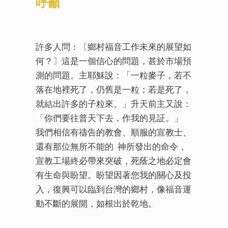
呼籲
許多人問：〔鄉村福音工作未來的展望如
何？〕這是一個信心的問題，甚於市場預
測的問題。主耶穌說：「一粒麥子，若不
落在地裡死了，仍舊是一粒；若是死了，
就結出許多的子粒來。」升天前主又說：
「你們要往普天下去，作我的見証。」
我們相信有禱告的教會、順服的宣教士、
還有那位無所不能的 神所發出的命令，
宣教工場終必帶來突破，死蔭之地必定會
有生命與盼望。盼望因著您我的關心及投
入，復興可以臨到台灣的鄉村，像福音運
動不斷的展開，如根出於乾地。