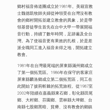
鄉村福音佈道團成立於1981年。美籍宣教
士魏德凱牧師夫婦從神領受在台灣沒有教
會的鄉村開拓並建立教會的異象，於是帶
領基督徒學生首先在台中大甲一帶展開福
音行動，持續了數年時間，足跡遍及全台
灣。為了使福音更有果效的扎根，於是差
派全職同工進入福音未得之地，開拓建立
教會。
1981年在台灣最尾端的屏東縣滿州鄉成立
了第一個拓荒區。1986年在保守的客家庄
屏東縣麟洛鄉成立第二個拓荒區，同工在
此開始了披荊斬棘的拓荒旅程。從1987至
2002年陸續在嘉義縣東石鄉，彰化縣田尾
鄉、大村鄉、芬園鄉、雲林縣大埤鄉、台
南縣七股鄉黑暗、貧瘠、沒有教會的鄉鎮