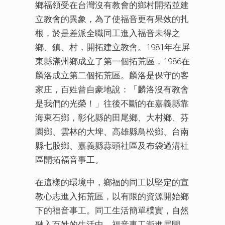
鄉福領受在台灣沒有教會的鄉村開拓並建
立教會的異象，為了使福音更有果效的扎
根，於是差派全職同工進入福音未得之
鄉、鎮、村，開拓建立教會。1981年在屏
東縣滿州鄉成立了第一個拓荒區，1986在
麟洛成立第二個拓荒區。麟洛是保守的客
家庄，百姓曾自豪地說：「麟洛沒有教會
是我們的光榮！」往後不斷的在嘉義縣靠
海東石鄉，彰化縣的田尾鄉、大村鄉、芬
園鄉、雲林的大埤、高雄縣鳥松鄉、台南
縣七股鄉、嘉義縣蒜頭社區及布袋過溝社
區開拓福音事工。
在這樣的環境中，鄉福的同工以堅定的宣
教心志進入拓荒區，以有限的資源開始鄉
下的福音事工。同工生活簡單樸實，自然
融入百姓的生活中，福音事工漸進展開。